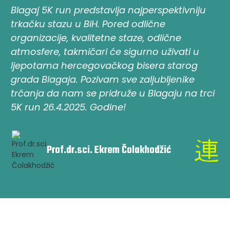
Blagaj 5K run predstavlja najperspektivniju
trkačku stazu u BiH. Pored odlične
n
organizacije, kvalitetne staze, odlične
t
atmosfere, takmičari će sigurno uživati u
ljepotama hercegovačkog bisera starog
grada Blagaja. Pozivam sve zaljubljenike
trčanja da nam se pridruže u Blagaju na trci
5K run 26.4.2025. Godine!
Prof.dr.sci. Ekrem Čolakhodžić