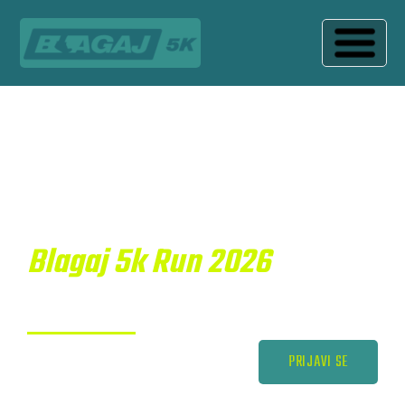
Doživite nezaboravno iskustvo trčanja kroz
Blagajsku Čaršiju, na stazi dugačkoj 5000 metara,
pored nekoliko historijskih spomenika.
Pozivamo vas na
Blagaj 5k Run 2026
17
-18.4.2026.
PRIJAVI SE