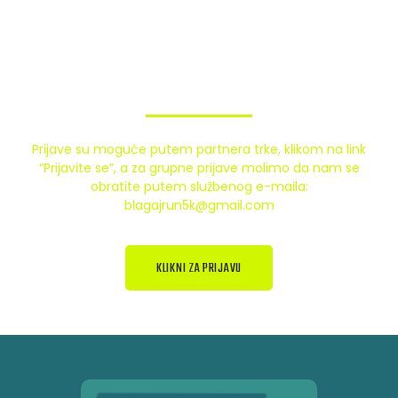
17-18.4.2026. - 18h
Osigurajte svoje prisustvo na
Blagaj 5k Run 2026 na vrijeme!
Prijave su moguće putem partnera trke, klikom na link
“Prijavite se”, a za grupne prijave molimo da nam se
obratite putem službenog e-maila:
blagajrun5k@gmail.com
KLIKNI ZA PRIJAVU